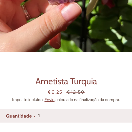
Facebook
Instagram
PESQUISAR
Ametista Turquia
Preço
€6,25
Preço
€12,50
de
normal
Imposto incluído.
Envio
calculado na finalização da compra.
saldo
Quantidade