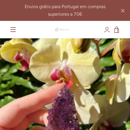
Pular
Envios grátis para Portugal em compras
para
superiores a 70€
o
Conteúdo
VER
ANTERIOR
SEGUINTE
Slide
Slide
MENU
1
2
CAR