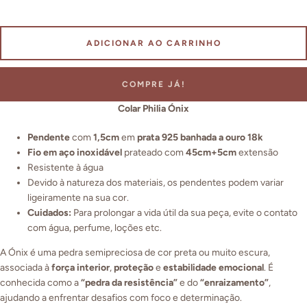
ADICIONAR AO CARRINHO
COMPRE JÁ!
Colar Philia Ónix
Pendente
com
1,5cm
em
prata 925 banhada a ouro 18k
Fio em aço inoxidável
prateado com
45cm+5cm
extensão
Resistente à água
Devido à natureza dos materiais, os pendentes podem variar
ligeiramente na sua cor.
Cuidados:
Para prolongar a vida útil da sua peça, evite o contato
com água, perfume, loções etc.
A Ónix é uma pedra semipreciosa de cor preta ou muito escura,
associada à
força interior
,
proteção
e
estabilidade emocional
. É
conhecida como a
“pedra da resistência”
e do
“enraizamento”
,
ajudando a enfrentar desafios com foco e determinação.