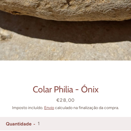
Facebook
Instagram
PESQUISAR
Colar Philia - Ónix
Preço
€28,00
Imposto incluído.
Envio
calculado na finalização da compra.
Quantidade