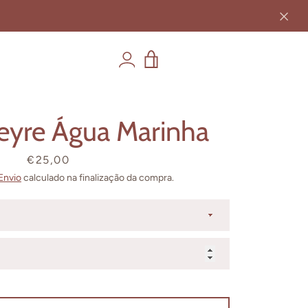
VER
CARRINHO
Feyre Água Marinha
Preço
€25,00
Envio
calculado na finalização da compra.