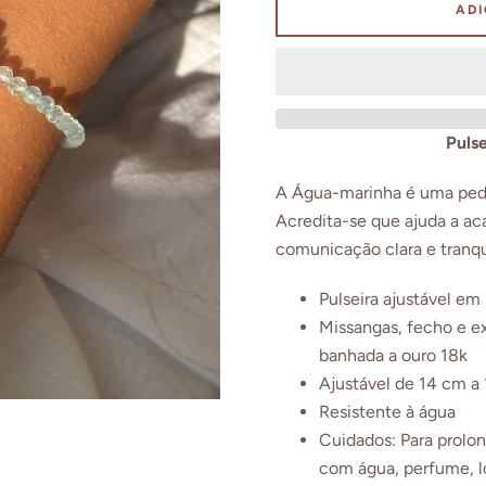
ADI
Facebook
Instagram
Puls
A Água-marinha é uma pedr
Acredita-se que ajuda a ac
PESQUISAR
comunicação clara e tranqu
Pulseira ajustável em
Missangas, fecho e e
banhada a ouro 18k
Ajustável de
14 cm a
Resistente à água
Cuidados: Para prolong
com água, perfume, l