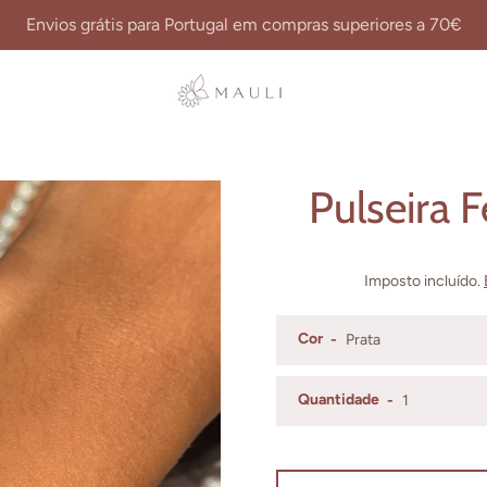
Envios grátis para Portugal em compras superiores a 70€
ANTERIOR
SEGUINTE
Slide
Slide
Slide
Slide
Pulseira 
1
2
3
4
Imposto incluído.
Cor
Quantidade