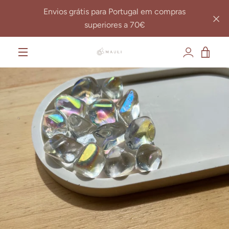
Pular
Envios grátis para Portugal em compras
para
superiores a 70€
o
Conteúdo
VER
MENU
CAR