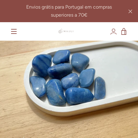
Pular
Envios grátis para Portugal em compras
para
superiores a 70€
o
Conteúdo
VER
MENU
CAR